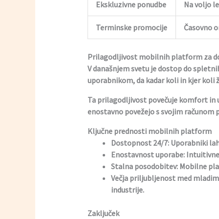
Ekskluzivne ponudbe
Na voljo l
Terminske promocije
Časovno om
Prilagodljivost mobilnih platform za do
V današnjem svetu je dostop do spletn
uporabnikom, da kadar koli in kjer koli 
Ta prilagodljivost povečuje komfort in up
enostavno povežejo s svojim računom pr
Ključne prednosti mobilnih platform
Dostopnost 24/7:
Uporabniki lahk
Enostavnost uporabe:
Intuitivne
Stalna posodobitev:
Mobilne plat
Večja priljubljenost med mladimi
industrije.
Zaključek