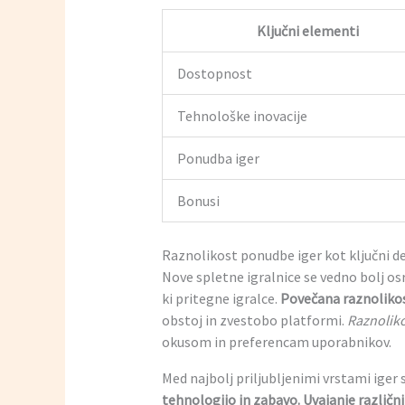
Ključni elementi
Dostopnost
Tehnološke inovacije
Ponudba iger
Bonusi
Raznolikost ponudbe iger kot ključni de
Nove spletne igralnice se vedno bolj os
ki pritegne igralce.
Povečana raznoliko
obstoj in zvestobo platformi.
Raznolik
okusom in preferencam uporabnikov.
Med najbolj priljubljenimi vrstami iger
tehnologijo in zabavo.
Uvajanje različn