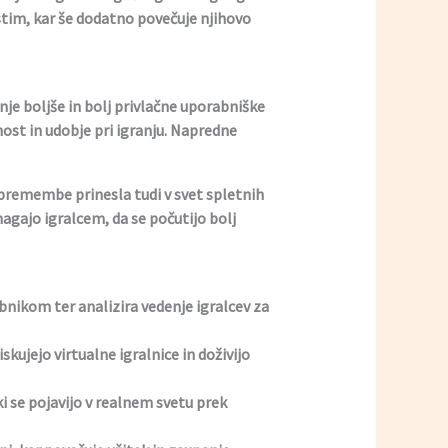
tim, kar še dodatno povečuje njihovo
nje boljše in bolj privlačne uporabniške
nost in udobje pri igranju. Napredne
spremembe prinesla tudi v svet spletnih
agajo igralcem, da se počutijo bolj
nikom ter analizira vedenje igralcev za
ujejo virtualne igralnice in doživijo
i se pojavijo v realnem svetu prek