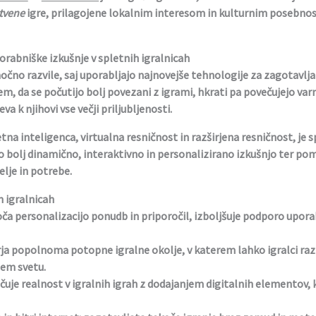
tvene
igre, prilagojene lokalnim interesom in kulturnim posebnos
rabniške izkušnje v spletnih igralnicah
močno razvile, saj uporabljajo najnovejše tehnologije za zagotavlja
m, da se počutijo bolj povezani z igrami, hkrati pa povečujejo var
va k njihovi vse večji priljubljenosti.
tna inteligenca, virtualna resničnost in razširjena resničnost, je 
 bolj dinamično, interaktivno in personalizirano izkušnjo ter pom
elje in potrebe.
h igralnicah
 personalizacijo ponudb in priporočil, izboljšuje podporo uporab
ja popolnoma potopne igralne okolje, v katerem lahko igralci razisk
nem svetu.
uje realnost v igralnih igrah z dodajanjem digitalnih elementov, k