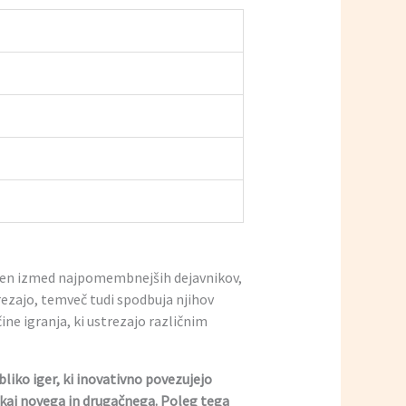
t eden izmed najpomembnejših dejavnikov,
trezajo, temveč tudi spodbuja njihov
čine igranja, ki ustrezajo različnim
bliko iger, ki inovativno povezujejo
kaj novega in drugačnega. Poleg tega