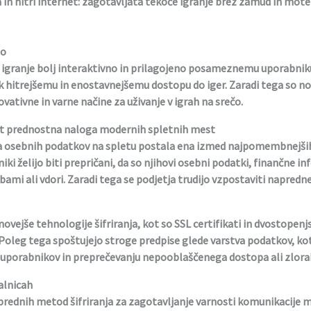
in hitri internet
: zagotavljata tekoče igranje brez zamud in moten
jo
 igranje bolj interaktivno in prilagojeno posameznemu uporabnik
 k hitrejšemu in enostavnejšemu dostopu do iger. Zaradi tega so nov
ovativne in varne načine za uživanje v igrah na srečo.
ot prednostna naloga modernih spletnih mest
ta osebnih podatkov na spletu postala ena izmed najpomembnejših 
iki želijo biti prepričani, da so njihovi osebni podatki, finančne i
ami ali vdori. Zaradi tega se podjetja trudijo vzpostaviti napredn
ovejše tehnologije šifriranja, kot so SSL certifikati in dvostopenj
Poleg tega spoštujejo stroge predpise glede varstva podatkov, kot
 uporabnikov in preprečevanju nepooblaščenega dostopa ali zlora
alnicah
rednih metod šifriranja za zagotavljanje varnosti komunikacije 