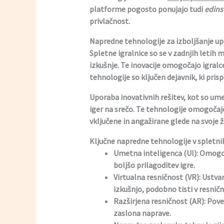
platforme pogosto ponujajo tudi
edins
privlačnost.
Napredne tehnologije za izboljšanje upo
Spletne igralnice so se v zadnjih letih 
izkušnje. Te inovacije omogočajo igralce
tehnologije so ključen dejavnik, ki prispe
Uporaba inovativnih rešitev, kot so ume
iger na srečo. Te tehnologije omogočajo
vključene in angažirane glede na svoje ž
Ključne napredne tehnologije v spletni
Umetna inteligenca (UI):
Omogoča
boljšo prilagoditev igre.
Virtualna resničnost (VR):
Ustvar
izkušnjo, podobno tisti v resnič
Razširjena resničnost (AR):
Poveč
zaslona naprave.