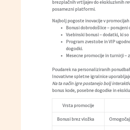
brezplačnih vrtljajev do ekskluzivnih r
posamezni platformi.
Najbolj pogoste inovacije v promocijah
Bonusi dobrodošlice
– ponujeni o
Vsebinski bonusi
– dodatki, ki so
Program zvestobe in VIP ugodno
dogodki.
Mesecne promocije in turnirji
– z
Poudarek na personaliziranih ponudbah 
Inovativne spletne igralnice uporabljaj
Na ta način igre postanejo bolj interakt
bonus kode, posebne dogodke in ekskluz
Vrsta promocije
Bonusi brez vložka
Omogočajo 