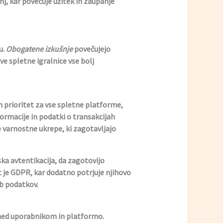
j, kar povečuje užitek in zaupanje
u.
Obogatene izkušnje
povečujejo
e spletne igralnice vse bolj
prioritet za vse spletne platforme,
nformacije in podatki o transakcijah
e varnostne ukrepe, ki zagotavljajo
ska avtentikacija, da zagotovijo
 je GDPR, kar dodatno potrjuje njihovo
b podatkov.
med uporabnikom in platformo.