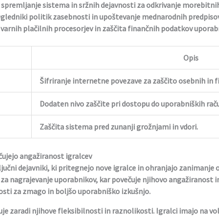
spremljanje sistema in sržnih dejavnosti za odkrivanje morebitnih
gledniki politik zasebnosti in upoštevanje mednarodnih predpisov
arnih plačilnih procesorjev in zaščita finančnih podatkov uporab
Opis
Šifriranje internetne povezave za zaščito osebnih in 
Dodaten nivo zaščite pri dostopu do uporabniških rač
Zaščita sistema pred zunanji grožnjami in vdori.
čujejo angažiranost igralcev
jučni dejavniki, ki pritegnejo nove igralce in ohranjajo zanimanje
ne za nagrajevanje uporabnikov, kar povečuje njihovo angažiranost
sti za zmago in boljšo uporabniško izkušnjo.
je zaradi njihove fleksibilnosti in raznolikosti. Igralci imajo na v