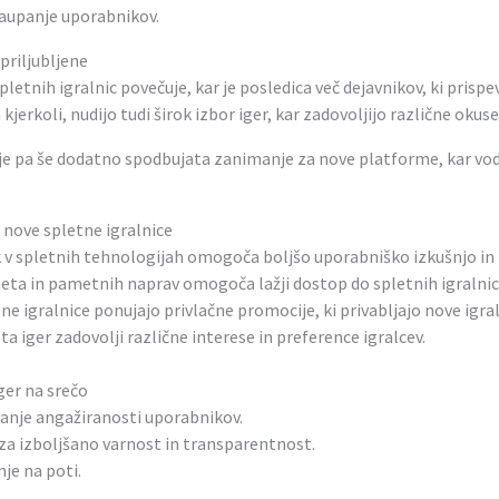
zaupanje uporabnikov.
priljubljene
pletnih igralnic povečuje, kar je posledica več dejavnikov, ki prispev
kjerkoli, nudijo tudi širok izbor iger, kar zadovoljijo različne okus
ije pa še dodatno spodbujata zanimanje za nove platforme, kar vod
nove spletne igralnice
 v spletnih tehnologijah omogoča boljšo uporabniško izkušnjo in 
rneta in pametnih naprav omogoča lažji dostop do spletnih igralnic
ne igralnice ponujajo privlačne promocije, ki privabljajo nove igral
ta iger zadovolji različne interese in preference igralcev.
iger na srečo
anje angažiranosti uporabnikov.
za izboljšano varnost in transparentnost.
nje na poti.