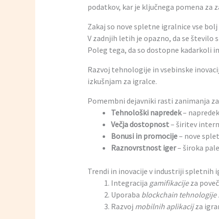
podatkov, kar je ključnega pomena za 
Zakaj so nove spletne igralnice vse bolj 
V zadnjih letih je opazno, da se število s
Poleg tega, da so dostopne kadarkoli in 
Razvoj tehnologije in vsebinske inovac
izkušnjam za igralce.
Pomembni dejavniki rasti zanimanja za 
Tehnološki napredek
– napredek
Večja dostopnost
– širitev inte
Bonusi in promocije
– nove splet
Raznovrstnost iger
– široka pale
Trendi in inovacije v industriji spletnih 
Integracija
gamifikacije
za poveč
Uporaba
blockchain tehnologije
Razvoj
mobilnih aplikacij
za igra