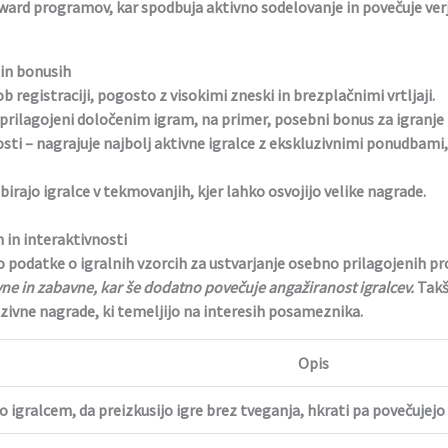
eward programov, kar spodbuja aktivno sodelovanje in povečuje verj
 in bonusih
b registraciji, pogosto z visokimi zneski in brezplačnimi vrtljaji.
 prilagojeni določenim igram, na primer, posebni bonus za igranje r
sti
– nagrajuje najbolj aktivne igralce z ekskluzivnimi ponudbam
birajo igralce v tekmovanjih, kjer lahko osvojijo velike nagrade.
in interaktivnosti
o podatke o igralnih vzorcih za ustvarjanje osebno prilagojenih pr
ivne in zabavne, kar še dodatno povečuje angažiranost igralcev.
Takš
ivne nagrade, ki temeljijo na interesih posameznika.
Opis
igralcem, da preizkusijo igre brez tveganja, hkrati pa povečujejo 