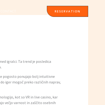
CONTACT
RESERVATION
med igralci. Ta trend je posledica
o.
e pogosto ponujajo bolj intuitivne
 do iger mogoč preko različnih naprav,
logijo, kot so VR in live casino, kar
jo večjo varnost in zaščito osebnih