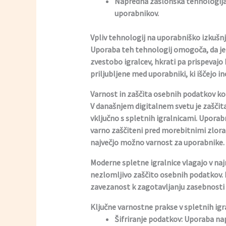
Napredna zaslonska tehnologija 
uporabnikov.
Vpliv tehnologij na uporabniško izkušn
Uporaba teh tehnologij omogoča, da je
zvestobo igralcev, hkrati pa prispevajo
priljubljene med uporabniki, ki iščejo in
Varnost in zaščita osebnih podatkov k
V današnjem digitalnem svetu je zašči
vključno s spletnih igralnicami. Uporabn
varno zaščiteni pred morebitnimi zlorab
največjo možno varnost za uporabnike.
Moderne spletne igralnice vlagajo v najn
nezlomljivo zaščito osebnih podatkov. 
zavezanost k zagotavljanju zasebnosti
Ključne varnostne prakse v spletnih igr
Šifriranje podatkov:
Uporaba nap