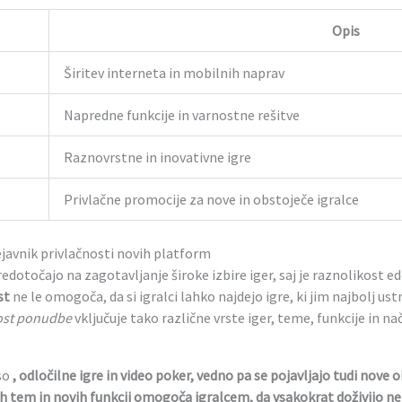
Opis
Širitev interneta in mobilnih naprav
Napredne funkcije in varnostne rešitve
Raznovrstne in inovativne igre
Privlačne promocije za nove in obstoječe igralce
javnik privlačnosti novih platform
redotočajo na zagotavljanje široke izbire iger, saj je raznolikos
st
ne le omogoča, da si igralci lahko najdejo igre, ki jim najbolj us
ost ponudbe
vključuje tako različne vrste iger, teme, funkcije in na
 so
,
odločilne igre
in
video poker
, vedno pa se pojavljajo tudi nove o
ih tem
in
novih funkcij
omogoča igralcem, da vsakokrat doživijo ne