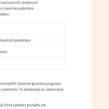
 varnostnih ranljivosti.
 o varstvu podatkov.
nikov.
finančnih podatkov.
unov.
 obstoječih. Spletne igralnice pogosto
 in zvestobo. Te kampanje so zasnovane
oljo širok spekter ponudb, od