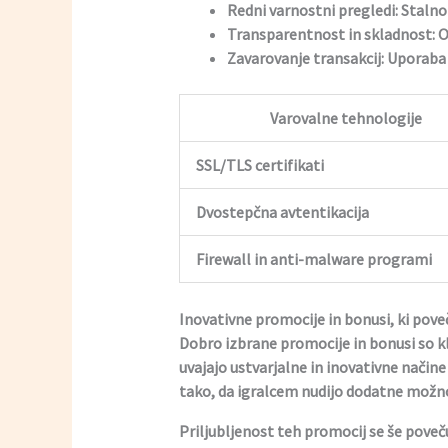
Redni varnostni pregledi:
Stalno 
Transparentnost in skladnost:
O
Zavarovanje transakcij:
Uporaba v
Varovalne tehnologije
SSL/TLS certifikati
Dvostepčna avtentikacija
Firewall in anti-malware programi
Inovativne promocije in bonusi, ki pove
Dobro izbrane promocije in bonusi so kl
uvajajo ustvarjalne in inovativne nači
tako, da igralcem nudijo dodatne možno
Priljubljenost teh promocij se še poveču