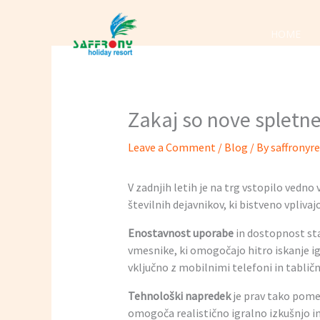
Skip
to
HOME
content
Zakaj so nove spletne 
Leave a Comment
/
Blog
/ By
saffronyr
V zadnjih letih je na trg vstopilo vedno
številnih dejavnikov, ki bistveno vpliva
Enostavnost uporabe
in dostopnost sta
vmesnike, ki omogočajo hitro iskanje ig
vključno z mobilnimi telefoni in tabličn
Tehnološki napredek
je prav tako pomem
omogoča realistično igralno izkušnjo in