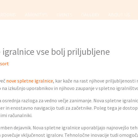
ROOMS
AMENITIES
EVENTS
GALLERY
ABOUT US
igralnice vse bolj priljubljene
esort
 več
nove spletne igralnice
, kar kaže na rast njihove priljubljenosti 
jo na izkušnjo uporabnikov in njihovo zaupanje v spletno igralništv
 osrednja razloga za vedno večje zanimanje. Nova spletne igralnic
er in enostavno navigacijo tudi za začetnike. Poleg tega je dostop
imi računalniki.
ben dejavnik. Nova spletne igralnice uporabljajo najnovejšo tehno
 povečuje vključenost igralcev. Tehnoločne inovacije tudi omogoča