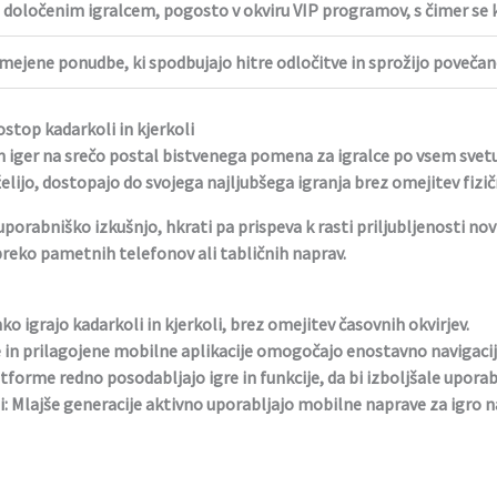
e določenim igralcem, pogosto v okviru VIP programov, s čimer se 
ejene ponudbe, ki spodbujajo hitre odločitve in sprožijo povečano
stop kadarkoli in kjerkoli
ih iger na srečo postal bistvenega pomena za igralce po vsem sv
želijo, dostopajo do svojega najljubšega igranja brez omejitev fizič
orabniško izkušnjo, hkrati pa prispeva k rasti priljubljenosti novih
eko pametnih telefonov ali tabličnih naprav.
o igrajo kadarkoli in kjerkoli, brez omejitev časovnih okvirjev.
 in prilagojene mobilne aplikacije omogočajo enostavno navigacijo
forme redno posodabljajo igre in funkcije, da bi izboljšale uporab
:
Mlajše generacije aktivno uporabljajo mobilne naprave za igro n