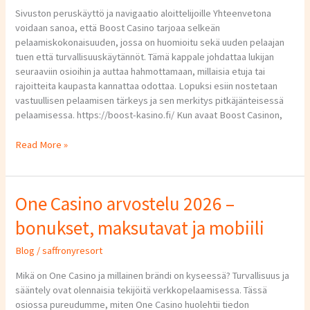
arvostelu
Sivuston peruskäyttö ja navigaatio aloittelijoille Yhteenvetona
ja
voidaan sanoa, että Boost Casino tarjoaa selkeän
bonukset
pelaamiskokonaisuuden, jossa on huomioitu sekä uuden pelaajan
tuen että turvallisuuskäytännöt. Tämä kappale johdattaa lukijan
seuraaviin osioihin ja auttaa hahmottamaan, millaisia etuja tai
rajoitteita kaupasta kannattaa odottaa. Lopuksi esiin nostetaan
vastuullisen pelaamisen tärkeys ja sen merkitys pitkäjänteisessä
pelaamisessa. https://boost-kasino.fi/ Kun avaat Boost Casinon,
Read More »
One
One Casino arvostelu 2026 –
Casino
bonukset, maksutavat ja mobiili
arvostelu
2026
Blog
/
saffronyresort
–
bonukset,
Mikä on One Casino ja millainen brändi on kyseessä? Turvallisuus ja
maksutavat
sääntely ovat olennaisia tekijöitä verkkopelaamisessa. Tässä
ja
osiossa pureudumme, miten One Casino huolehtii tiedon