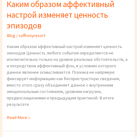
Каким
Каким образом аффективный
образом
настрой изменяет ценность
аффективный
настрой
эпизодов
изменяет
ценность
Blog
/
saffronyresort
эпизодов
Каким образом аффективный настрой изменяет ценность
эпизодов Ценность любого события определяется не
исключительно только на уровне реальных обстоятельств, а
и посредством аффективный фон, в условиях которого
данное явление осмысливается. Психика не напрямую
фиксирует информацию как беспристрастную сведения,
вместо этого сразу объединяет данное с внутренним
эмоциональным состоянием, уровнем нагрузки,
предвосхищениями и предыдущим практикой. В итоге
результате
Read More »