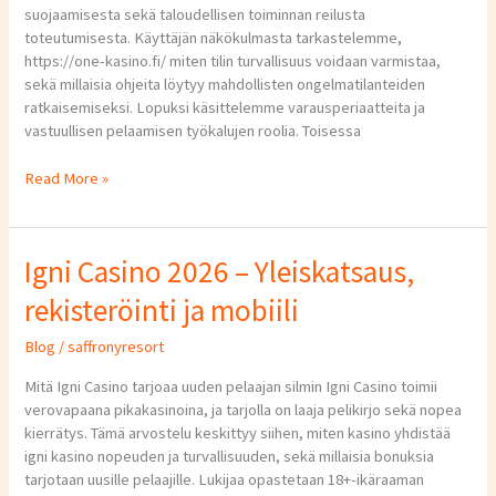
mobiili
suojaamisesta sekä taloudellisen toiminnan reilusta
toteutumisesta. Käyttäjän näkökulmasta tarkastelemme,
https://one-kasino.fi/ miten tilin turvallisuus voidaan varmistaa,
sekä millaisia ohjeita löytyy mahdollisten ongelmatilanteiden
ratkaisemiseksi. Lopuksi käsittelemme varausperiaatteita ja
vastuullisen pelaamisen työkalujen roolia. Toisessa
Read More »
Igni
Igni Casino 2026 – Yleiskatsaus,
Casino
rekisteröinti ja mobiili
2026
–
Blog
/
saffronyresort
Yleiskatsaus,
rekisteröinti
Mitä Igni Casino tarjoaa uuden pelaajan silmin Igni Casino toimii
ja
verovapaana pikakasinoina, ja tarjolla on laaja pelikirjo sekä nopea
mobiili
kierrätys. Tämä arvostelu keskittyy siihen, miten kasino yhdistää
igni kasino nopeuden ja turvallisuuden, sekä millaisia bonuksia
tarjotaan uusille pelaajille. Lukijaa opastetaan 18+-ikäraaman