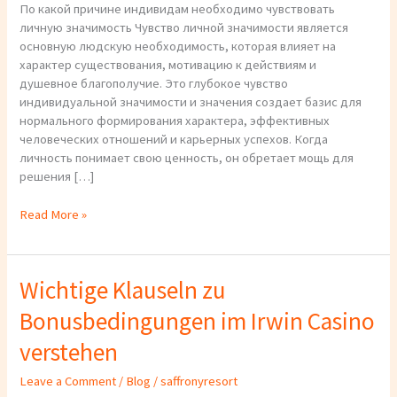
значимость
По какой причине индивидам необходимо чувствовать
личную значимость Чувство личной значимости является
основную людскую необходимость, которая влияет на
характер существования, мотивацию к действиям и
душевное благополучие. Это глубокое чувство
индивидуальной значимости и значения создает базис для
нормального формирования характера, эффективных
человеческих отношений и карьерных успехов. Когда
личность понимает свою ценность, он обретает мощь для
решения […]
Read More »
Wichtige
Wichtige Klauseln zu
Klauseln
Bonusbedingungen im Irwin Casino
zu
Bonusbedingungen
verstehen
im
Irwin
Leave a Comment
/
Blog
/
saffronyresort
Casino