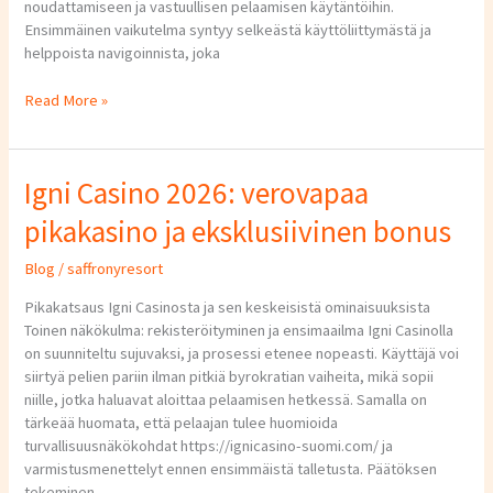
noudattamiseen ja vastuullisen pelaamisen käytäntöihin.
Ensimmäinen vaikutelma syntyy selkeästä käyttöliittymästä ja
helppoista navigoinnista, joka
Read More »
Igni
Igni Casino 2026: verovapaa
Casino
pikakasino ja eksklusiivinen bonus
2026:
verovapaa
Blog
/
saffronyresort
pikakasino
ja
Pikakatsaus Igni Casinosta ja sen keskeisistä ominaisuuksista
eksklusiivinen
Toinen näkökulma: rekisteröityminen ja ensimaailma Igni Casinolla
bonus
on suunniteltu sujuvaksi, ja prosessi etenee nopeasti. Käyttäjä voi
siirtyä pelien pariin ilman pitkiä byrokratian vaiheita, mikä sopii
niille, jotka haluavat aloittaa pelaamisen hetkessä. Samalla on
tärkeää huomata, että pelaajan tulee huomioida
turvallisuusnäkökohdat https://ignicasino-suomi.com/ ja
varmistusmenettelyt ennen ensimmäistä talletusta. Päätöksen
tekeminen