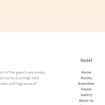
Hotel
rt of the guest’s are always
Home
ised rooms & cottage with
Rooms
 lawn and fragrances of
Amenities
Events
Gallery
About Us