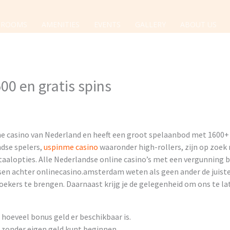
ROOMS
AMENITIES
EVENTS
GALLERY
ABOUT US
0 en gratis spins
ine casino van Nederland en heeft een groot spelaanbod met 1600+
dse spelers,
uspinme casino
waaronder high-rollers, zijn op zoek 
aalopties. Alle Nederlandse online casino’s met een vergunning b
n achter onlinecasino.amsterdam weten als geen ander de juiste 
oekers te brengen. Daarnaast krijg je de gelegenheid om ons te la
 hoeveel bonus geld er beschikbaar is.
je zonder eigen geld kunt beginnen.