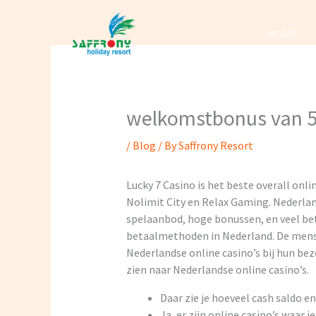
Skip
to
HOME
content
welkomstbonus van 50
/
Blog
/ By
Saffrony Resort
Lucky 7 Casino is het beste overall onl
Nolimit City en Relax Gaming. Nederlan
spelaanbod, hoge bonussen, en veel bet
betaalmethoden in Nederland. De mense
Nederlandse online casino’s bij hun bez
zien naar Nederlandse online casino’s.
Daar zie je hoeveel cash saldo en
Ja, er zijn online casino’s waar 