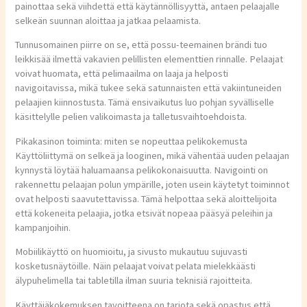
painottaa sekä viihdettä että käytännöllisyyttä, antaen pelaajalle
selkeän suunnan aloittaa ja jatkaa pelaamista.
Tunnusomainen piirre on se, että possu-teemainen brändi tuo
leikkisää ilmettä vakavien pelillisten elementtien rinnalle. Pelaajat
voivat huomata, että pelimaailma on laaja ja helposti
navigoitavissa, mikä tukee sekä satunnaisten että vakiintuneiden
pelaajien kiinnostusta. Tämä ensivaikutus luo pohjan syvälliselle
käsittelylle pelien valikoimasta ja talletusvaihtoehdoista.
Pikakasinon toiminta: miten se nopeuttaa pelikokemusta
Käyttöliittymä on selkeä ja looginen, mikä vähentää uuden pelaajan
kynnystä löytää haluamaansa pelikokonaisuutta. Navigointi on
rakennettu pelaajan polun ympärille, joten usein käytetyt toiminnot
ovat helposti saavutettavissa. Tämä helpottaa sekä aloittelijoita
että kokeneita pelaajia, jotka etsivät nopeaa pääsyä peleihin ja
kampanjoihin.
Mobiilikäyttö on huomioitu, ja sivusto mukautuu sujuvasti
kosketusnäytöille. Näin pelaajat voivat pelata mielekkäästi
älypuhelimella tai tabletilla ilman suuria teknisiä rajoitteita.
Käyttäjäkokemuksen tavoitteena on tarjota sekä opastus että