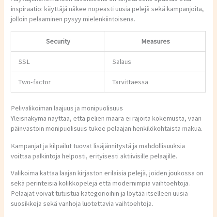
inspiraatio: käyttäjä näkee nopeasti uusia pelejä sekä kampanjoita,
jolloin pelaaminen pysyy mielenkiintoisena.
Security
Measures
SSL
Salaus
Two-factor
Tarvittaessa
Pelivalikoiman laajuus ja monipuolisuus
Yleisnäkymä näyttää, että pelien määrä ei rajoita kokemusta, vaan
päinvastoin monipuolisuus tukee pelaajan henkilökohtaista makua.
Kampanjat ja kilpailut tuovat lisäjännitystä ja mahdollisuuksia
voittaa palkintoja helposti, erityisesti aktiivisille pelaajille.
Valikoima kattaa laajan kirjaston erilaisia pelejä, joiden joukossa on
sekä perinteisiä kolikkopelejä että modernimpia vaihtoehtoja.
Pelaajat voivat tutustua kategorioihin ja löytää itselleen uusia
suosikkeja sekä vanhoja luotettavia vaihtoehtoja.