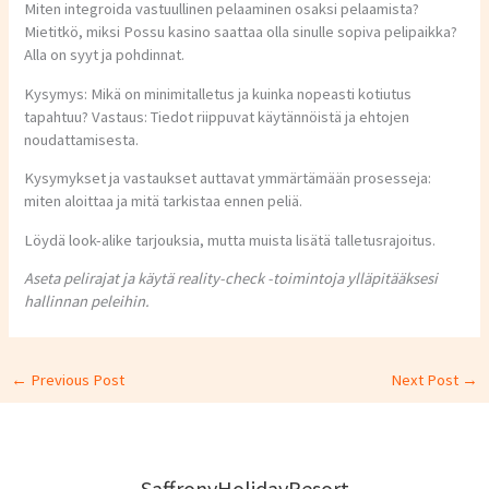
Miten integroida vastuullinen pelaaminen osaksi pelaamista?
Mietitkö, miksi Possu kasino saattaa olla sinulle sopiva pelipaikka?
Alla on syyt ja pohdinnat.
Kysymys: Mikä on minimitalletus ja kuinka nopeasti kotiutus
tapahtuu? Vastaus: Tiedot riippuvat käytännöistä ja ehtojen
noudattamisesta.
Kysymykset ja vastaukset auttavat ymmärtämään prosesseja:
miten aloittaa ja mitä tarkistaa ennen peliä.
Löydä look-alike tarjouksia, mutta muista lisätä talletusrajoitus.
Aseta pelirajat ja käytä reality-check -toimintoja ylläpitääksesi
hallinnan peleihin.
←
Previous Post
Next Post
→
SaffronyHolidayResort