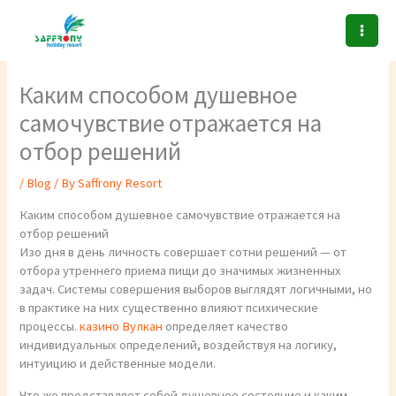
Skip
to
content
Каким способом душевное
самочувствие отражается на
отбор решений
/
Blog
/ By
Saffrony Resort
Каким способом душевное самочувствие отражается на
отбор решений
Изо дня в день личность совершает сотни решений — от
отбора утреннего приема пищи до значимых жизненных
задач. Системы совершения выборов выглядят логичными, но
в практике на них существенно влияют психические
процессы.
казино Вулкан
определяет качество
индивидуальных определений, воздействуя на логику,
интуицию и действенные модели.
Что же представляет собой душевное состояние и каким