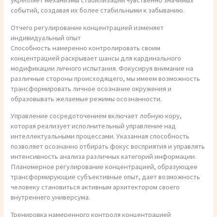
укрепляет механизмы стабилизации чувственно значимых
событий, создавая их более стабильными к забыванию.
Отчего регулирование концентрацией изменяет
индивидуальный опыт
Способность намеренно контролировать своим
концентрацией раскрывает шансы для кардинального
модификации личного испытания. Фокусируя внимание на
различные стороны происходящего, мы имеем возможность
трансформировать личное осознание окружения и
образовывать желаемые режимы осознанности.
Управление сосредоточением включает лобную кору,
которая реализует исполнительный управление над
интеллектуальными процессами. Указанная способность
позволяет осознанно отбирать фокус восприятия и управлять
интенсивность анализа различных категорий информации.
Планомерное регулирование концентрацией, образующее
трансформирующие субъективные опыт, дает возможность
человеку становиться активным архитектором своего
внутреннего универсума.
Тренировка намеренного контроля концентрацией