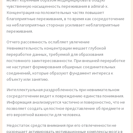
может коренным образом модифицировать общую
чувственную насыщенность переживания в admiral-x.
Концентрация на положительных частях повышает
благоприятные переживания, в то время как сосредоточение
на неблагоприятных сторонах усиливает неблагоприятные
переживания.
Отчего рассеянность ослабляет увлечение
Невнимательность концентрации мешает глубокой
переработке данных, требуемой для образования
постоянного заинтересованности. При внешней переработке
не наступает формирования обширных соединительных
соединений, которые образуют фундамент интереса к
объекту или занятию.
Интеллектуальная раздробленность при невнимательном
сосредоточении ведет к повреждению единства понимания.
Информация анализируется частично и поверхностно, что не
позволяет создать целостное представление об предмете и
его вероятной важности для человека.
Недостаток средств внимания при его отвлеченности не
разрешает активировать мотивационные комплексы мозга в