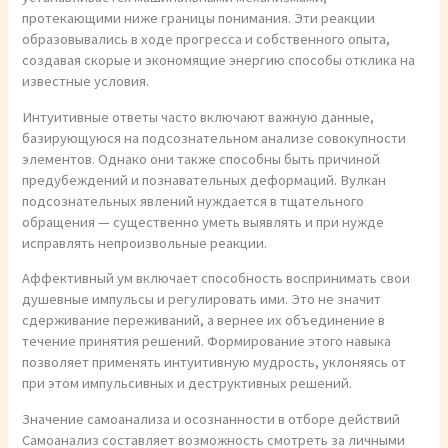
протекающими ниже границы понимания. Эти реакции
образовывались в ходе прогресса и собственного опыта,
создавая скорые и экономящие энергию способы отклика на
известные условия.
Интуитивные ответы часто включают важную данные,
базирующуюся на подсознательном анализе совокупности
элементов. Однако они также способны быть причиной
предубеждений и познавательных деформаций. Вулкан
подсознательных явлений нуждается в тщательного
обращения — существенно уметь выявлять и при нужде
исправлять непроизвольные реакции.
Аффективный ум включает способность воспринимать свои
душевные импульсы и регулировать ими. Это не значит
сдерживание переживаний, а вернее их объединение в
течение принятия решений. Формирование этого навыка
позволяет применять интуитивную мудрость, уклоняясь от
при этом импульсивных и деструктивных решений.
Значение самоанализа и осознанности в отборе действий
Самоанализ составляет возможность смотреть за личными