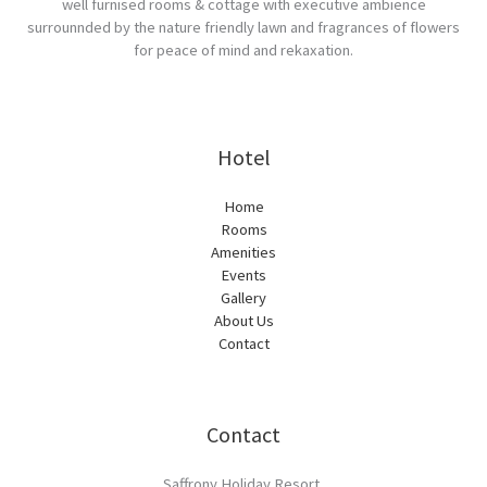
well furnised rooms & cottage with executive ambience
surrounnded by the nature friendly lawn and fragrances of flowers
for peace of mind and rekaxation.
Hotel
Home
Rooms
Amenities
Events
Gallery
About Us
Contact
Contact
Saffrony Holiday Resort,