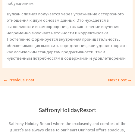
побуждениям.
Вулкан слияния получается через упражнение осторожного
отношения к двум основам данных. Это нуждается в
выносливости и самопрощения, так как течение изучения
непременно включает неточности и корректировки.
Постепенно формируется внутренняя проницательность,
обеспечивающая выносить определения, кои удовлетворяют
как логическим стандартам продуктивности, так и
чувственным потребностям в содержании и удовлетворении.
←
Previous Post
Next Post
→
SaffronyHolidayResort
Saffrony Holiday Resort where the exclusivity and comfort of the
guest’s are always close to our heart Our hotel offers spacious,