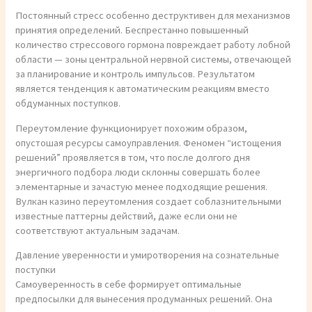
Постоянный стресс особенно деструктивен для механизмов
принятия определений. Беспрестанно повышенный
количество стрессового гормона повреждает работу лобной
области — зоны центральной нервной системы, отвечающей
за планирование и контроль импульсов. Результатом
является тенденция к автоматическим реакциям вместо
обдуманных поступков.
Переутомление функционирует похожим образом,
опустошая ресурсы самоуправления. Феномен “истощения
решений” проявляется в том, что после долгого дня
энергичного подбора люди склонны совершать более
элементарные и зачастую менее подходящие решения.
Вулкан казино переутомления создает соблазнительными
известные паттерны действий, даже если они не
соответствуют актуальным задачам.
Давление уверенности и умиротворения на сознательные
поступки
Самоуверенность в себе формирует оптимальные
предпосылки для вынесения продуманных решений. Она