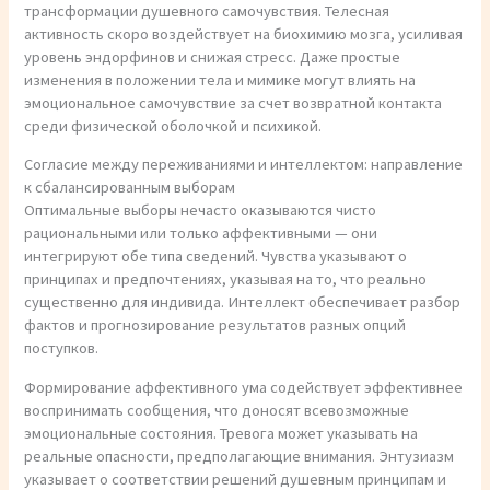
трансформации душевного самочувствия. Телесная
активность скоро воздействует на биохимию мозга, усиливая
уровень эндорфинов и снижая стресс. Даже простые
изменения в положении тела и мимике могут влиять на
эмоциональное самочувствие за счет возвратной контакта
среди физической оболочкой и психикой.
Согласие между переживаниями и интеллектом: направление
к сбалансированным выборам
Оптимальные выборы нечасто оказываются чисто
рациональными или только аффективными — они
интегрируют обе типа сведений. Чувства указывают о
принципах и предпочтениях, указывая на то, что реально
существенно для индивида. Интеллект обеспечивает разбор
фактов и прогнозирование результатов разных опций
поступков.
Формирование аффективного ума содействует эффективнее
воспринимать сообщения, что доносят всевозможные
эмоциональные состояния. Тревога может указывать на
реальные опасности, предполагающие внимания. Энтузиазм
указывает о соответствии решений душевным принципам и